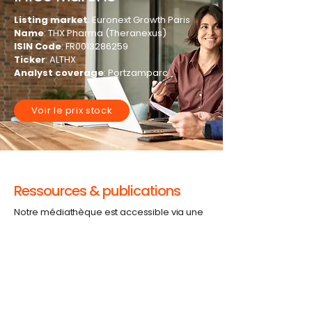
Listing market
: Euronext Growth Paris
Name
: THX Pharma (Theranexus)
ISIN Code
: FR0013286259
Ticker
: ALTHX
Analyst coverage
: Portzamparc
Voir le prix stock
Ressources & publications
Notre médiathèque est accessible via une
URL dédiée. L’ensemble des ressources
THX Pharma est accessible en ligne au
format PDF et permet de consulter les
informations publiées par THX Pharma
dans le cadre de ses activités et