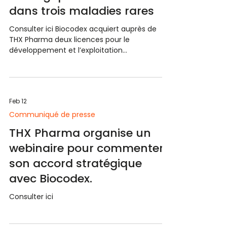
dans trois maladies rares
Consulter ici Biocodex acquiert auprès de
THX Pharma deux licences pour le
développement et l’exploitation
commerciale de Batten-1 au niveau mondial
et de TX01 aux Etats-Unis et au Canada pour
un montant global pouvant atteindre 173 M€,
comprenant 12 M€ de paiement initial et
Feb 12
jusqu’à 161 M€ de paiements d’étapes de
développement et de commercialisation,
Communiqué de presse
ainsi que des redevances échelonnées à
THX Pharma organise un
deux chiffres sur les ventes nettes. Lyon et
webinaire pour commenter
Gentilly, France, 10 février 2026, 18h C
son accord stratégique
avec Biocodex.
Consulter ici